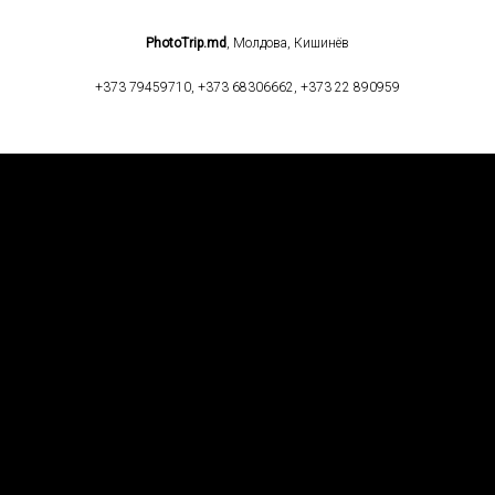
PhotoTrip.md
, Молдова, Кишинёв
+373 79459710, +373 68306662, +373 22 890959