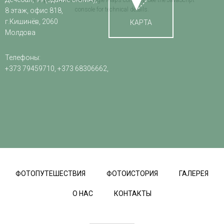
This page didn't load Google Maps correctly. See the JavaScript
console for technical details.
8 этаж, офис 818,
г.Кишинёв, 2060
КАРТА
Молдова
Телефоны:
+373 79459710, +373 68306662,
ФОТОПУТЕШЕСТВИЯ
ФОТОИСТОРИЯ
ГАЛЕРЕЯ
О НАС
КОНТАКТЫ