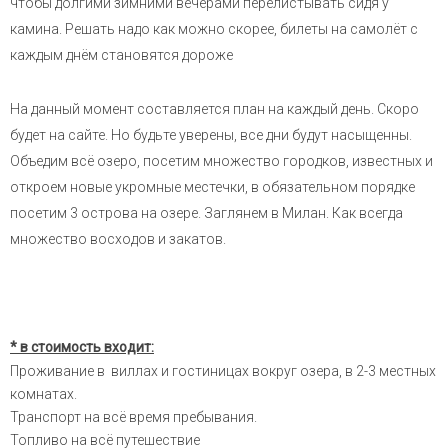
чтобы долгими зимними вечерами перелистывать сидя у
камина. Решать надо как можно скорее, билеты на самолёт с
каждым днём становятся дороже
На данный момент составляется план на каждый день. Скоро
будет на сайте. Но будьте уверены, все дни будут насыщенны.
Объедим всё озеро, посетим множество городков, известных и
откроем новые укромные местечки, в обязательном порядке
посетим 3 острова на озере. Заглянем в Милан. Как всегда
множество восходов и закатов.
* в стоимость входит:
Проживание в виллах и гостиницах вокруг озера, в 2-3 местных
комнатах.
Транспорт на всё время пребывания.
Топливо на всё путешествие